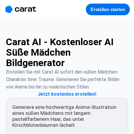
홈
미니에이전트
무료 이미지
모델
생성
소개
Erstellen starten
Carat AI - Kostenloser AI
Süße Mädchen
Bildgenerator
Erstellen Sie mit Carat AI sofort den süßen Mädchen-
Charakter Ihrer Träume. Generieren Sie perfekte Bilder 
von Anime bis hin zu realistischen Stilen.
Jetzt kostenlos erstellen!