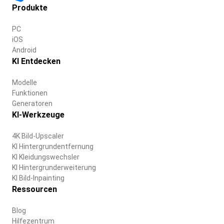
Produkte
PC
iOS
Android
KI Entdecken
Modelle
Funktionen
Generatoren
KI-Werkzeuge
4K Bild-Upscaler
KI Hintergrundentfernung
KI Kleidungswechsler
KI Hintergrunderweiterung
KI Bild-Inpainting
Ressourcen
Blog
Hilfezentrum