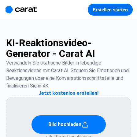
홈
미니에이전트
무료 이미지
모델
생성
소개
Erstellen starten
KI-Reaktionsvideo-
Generator - Carat AI
Verwandeln Sie statische Bilder in lebendige 
Reaktionsvideos mit Carat AI. Steuern Sie Emotionen und 
Bewegungen über eine Konversationsschnittstelle und 
finalisieren Sie in 4K.
Jetzt kostenlos erstellen!
Bild hochladen
oder Datei hier ablegen