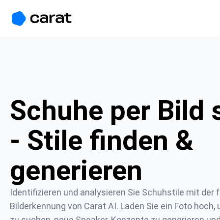
홈
미니에이전트
무료 이미지
모델
생성
소개
Schuhe per Bild
- Stile finden &
generieren
Identifizieren und analysieren Sie Schuhstile mit der f
Bilderkennung von Carat AI. Laden Sie ein Foto hoch, 
zu suchen, neue Sneaker-Konzepte zu generieren und 