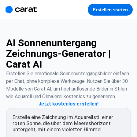
홈
미니에이전트
무료 이미지
모델
생성
소개
Erstellen starten
AI Sonnenuntergang
Zeichnungs-Generator |
Carat AI
Erstellen Sie emotionale Sonnenuntergangsbilder einfach 
per Chat, ohne komplexe Werkzeuge. Nutzen Sie über 30 
Modelle von Carat AI, um hochauflösende Bilder in Stilen 
wie Aquarell und Ölmalerei kostenlos zu generieren.
Jetzt kostenlos erstellen!