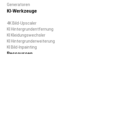
Generatoren
KI-Werkzeuge
4K Bild-Upscaler
KI Hintergrundentfernung
KI Kleidungswechsler
KI Hintergrunderweiterung
KI Bild-Inpainting
Ressourcen
Blog
Hilfezentrum
Unternehmen
Über uns
Karriere
Nutzungsbedingungen
Datenschutzrichtlinie
Deutsch