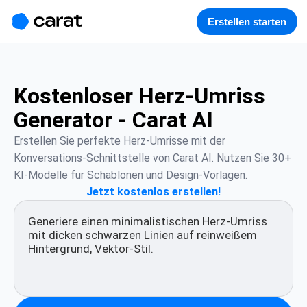
홈
미니에이전트
무료 이미지
모델
생성
소개
Erstellen starten
Kostenloser Herz-Umriss
Generator - Carat AI
Erstellen Sie perfekte Herz-Umrisse mit der 
Konversations-Schnittstelle von Carat AI. Nutzen Sie 30+ 
KI-Modelle für Schablonen und Design-Vorlagen.
Jetzt kostenlos erstellen!