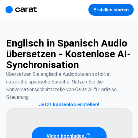
홈
미니에이전트
무료 이미지
모델
생성
소개
Erstellen starten
Englisch in Spanisch Audio
übersetzen - Kostenlose AI-
Synchronisation
Übersetzen Sie englische Audiodateien sofort in 
natürliche spanische Sprache. Nutzen Sie die 
Konversationsschnittstelle von Carat AI für präzise 
Steuerung.
Jetzt kostenlos erstellen!
Video hochladen