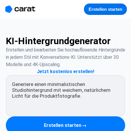
홈
미니에이전트
무료 이미지
모델
생성
소개
Erstellen starten
KI-Hintergrundgenerator
Erstellen und bearbeiten Sie hochauflösende Hintergründe 
in jedem Stil mit Konversations-KI. Unterstützt über 30 
Modelle und 4K-Upscaling.
Jetzt kostenlos erstellen!
Erstellen starten
→