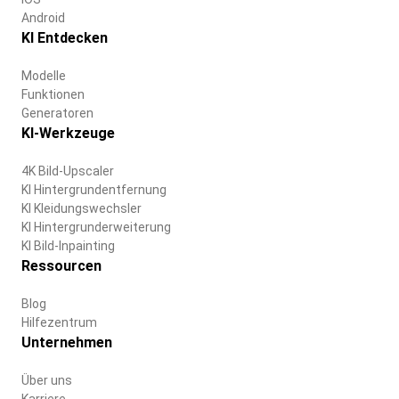
Android
KI Entdecken
Modelle
Funktionen
Generatoren
KI-Werkzeuge
4K Bild-Upscaler
KI Hintergrundentfernung
KI Kleidungswechsler
KI Hintergrunderweiterung
KI Bild-Inpainting
Ressourcen
Blog
Hilfezentrum
Unternehmen
Über uns
Karriere