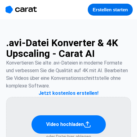
홈
미니에이전트
무료 이미지
모델
생성
소개
Erstellen starten
.avi-Datei Konverter & 4K
Upscaling - Carat AI
Konvertieren Sie alte .avi-Dateien in moderne Formate 
und verbessern Sie die Qualität auf 4K mit AI. Bearbeiten 
Sie Videos über eine Konversationsschnittstelle ohne 
komplexe Software.
Jetzt kostenlos erstellen!
Video hochladen
oder Datei hier ablegen