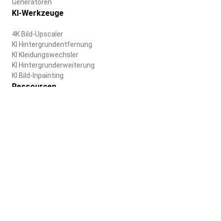
Generatoren
KI-Werkzeuge
4K Bild-Upscaler
KI Hintergrundentfernung
KI Kleidungswechsler
KI Hintergrunderweiterung
KI Bild-Inpainting
Ressourcen
Blog
Hilfezentrum
Unternehmen
Über uns
Karriere
Nutzungsbedingungen
Datenschutzrichtlinie
Deutsch