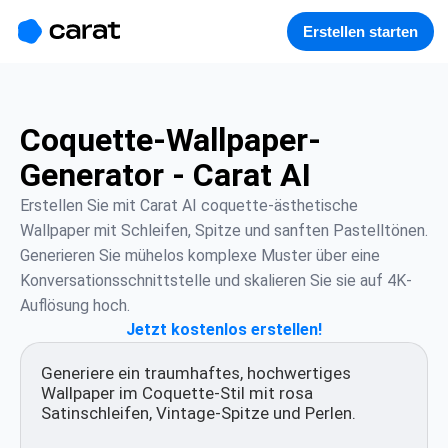
홈
미니에이전트
무료 이미지
모델
생성
소개
Erstellen starten
Coquette-Wallpaper-
Generator - Carat AI
Erstellen Sie mit Carat AI coquette-ästhetische 
Wallpaper mit Schleifen, Spitze und sanften Pastelltönen. 
Generieren Sie mühelos komplexe Muster über eine 
Konversationsschnittstelle und skalieren Sie sie auf 4K-
Auflösung hoch.
Jetzt kostenlos erstellen!