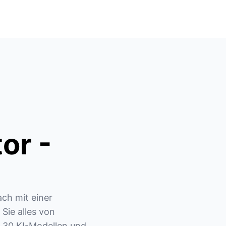
or -
ch mit einer 
ie alles von 
r 30 KI-Modellen und 