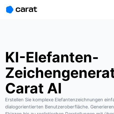
홈
미니에이전트
무료 이미지
모델
생성
소개
KI-Elefanten-
Zeichengenerat
Carat AI
Erstellen Sie komplexe Elefantenzeichnungen einfa
dialogorientierten Benutzeroberfläche. Generieren S
Skizzen bis zu realistischen Darstellungen mit übe