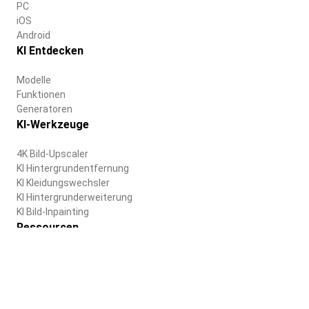
PC
iOS
Android
KI Entdecken
Modelle
Funktionen
Generatoren
KI-Werkzeuge
4K Bild-Upscaler
KI Hintergrundentfernung
KI Kleidungswechsler
KI Hintergrunderweiterung
KI Bild-Inpainting
Ressourcen
Blog
Hilfezentrum
Unternehmen