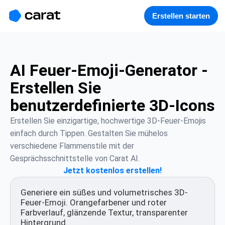
홈
미니에이전트
무료 이미지
모델
생성
소개
Erstellen starten
AI Feuer-Emoji-Generator -
Erstellen Sie
benutzerdefinierte 3D-Icons
Erstellen Sie einzigartige, hochwertige 3D-Feuer-Emojis 
einfach durch Tippen. Gestalten Sie mühelos 
verschiedene Flammenstile mit der 
Gesprächsschnittstelle von Carat AI.
Jetzt kostenlos erstellen!