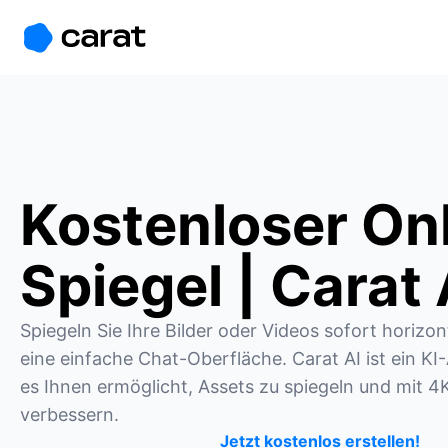
홈
미니에이전트
무료 이미지
모델
생성
소개
Kostenloser On
Spiegel | Carat 
Spiegeln Sie Ihre Bilder oder Videos sofort horizont
eine einfache Chat-Oberfläche. Carat AI ist ein KI
es Ihnen ermöglicht, Assets zu spiegeln und mit 4K
verbessern.
Jetzt kostenlos erstellen!