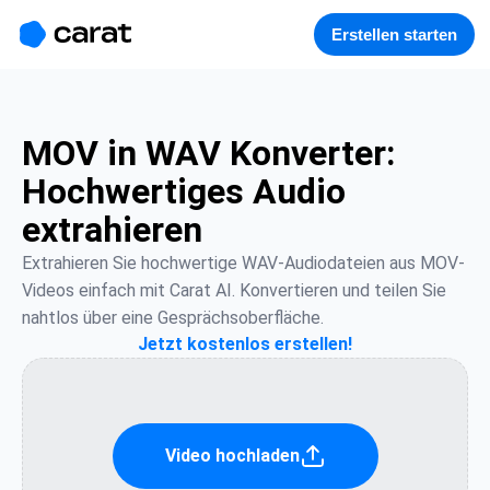
홈
미니에이전트
무료 이미지
모델
생성
소개
Erstellen starten
MOV in WAV Konverter:
Hochwertiges Audio
extrahieren
Extrahieren Sie hochwertige WAV-Audiodateien aus MOV-
Videos einfach mit Carat AI. Konvertieren und teilen Sie 
nahtlos über eine Gesprächsoberfläche.
Jetzt kostenlos erstellen!
Video hochladen