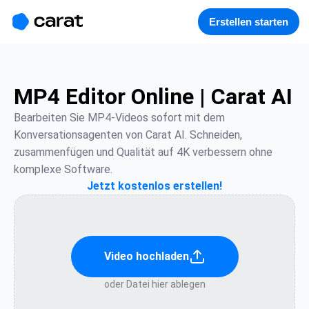
홈
미니에이전트
무료 이미지
모델
생성
소개
Erstellen starten
MP4 Editor Online | Carat AI
Bearbeiten Sie MP4-Videos sofort mit dem 
Konversationsagenten von Carat AI. Schneiden, 
zusammenfügen und Qualität auf 4K verbessern ohne 
komplexe Software.
Jetzt kostenlos erstellen!
Video hochladen
oder Datei hier ablegen