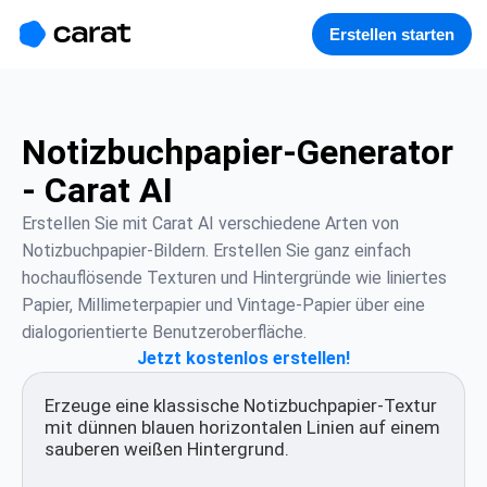
홈
미니에이전트
무료 이미지
모델
생성
소개
Erstellen starten
Notizbuchpapier-Generator
- Carat AI
Erstellen Sie mit Carat AI verschiedene Arten von 
Notizbuchpapier-Bildern. Erstellen Sie ganz einfach 
hochauflösende Texturen und Hintergründe wie liniertes 
Papier, Millimeterpapier und Vintage-Papier über eine 
dialogorientierte Benutzeroberfläche.
Jetzt kostenlos erstellen!