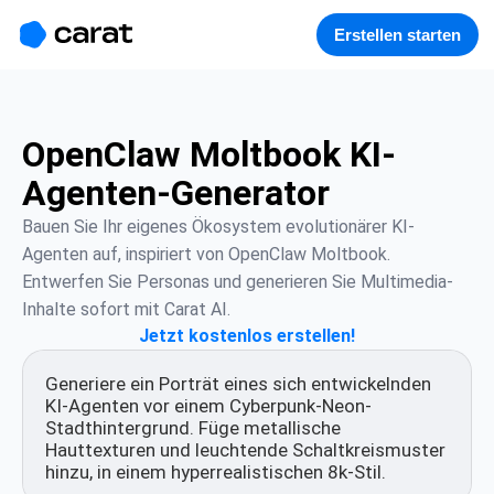
홈
미니에이전트
무료 이미지
모델
생성
소개
Erstellen starten
OpenClaw Moltbook KI-
Agenten-Generator
Bauen Sie Ihr eigenes Ökosystem evolutionärer KI-
Agenten auf, inspiriert von OpenClaw Moltbook. 
Entwerfen Sie Personas und generieren Sie Multimedia-
Inhalte sofort mit Carat AI.
Jetzt kostenlos erstellen!