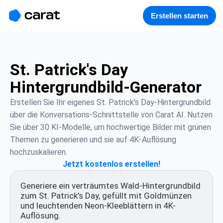
홈
미니에이전트
무료 이미지
모델
생성
소개
Erstellen starten
St. Patrick's Day
Hintergrundbild-Generator
Erstellen Sie Ihr eigenes St. Patrick's Day-Hintergrundbild 
über die Konversations-Schnittstelle von Carat AI. Nutzen 
Sie über 30 KI-Modelle, um hochwertige Bilder mit grünen 
Themen zu generieren und sie auf 4K-Auflösung 
hochzuskalieren.
Jetzt kostenlos erstellen!