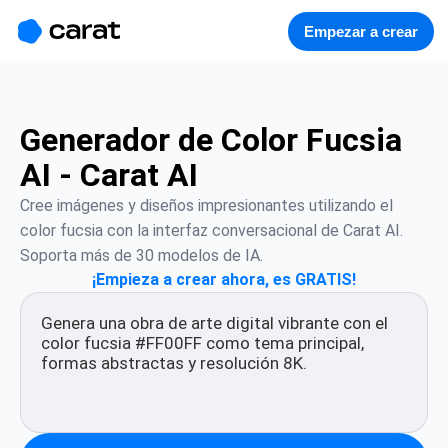
홈
미니에이전트
무료 이미지
모델
생성
소개
Empezar a crear
Generador de Color Fucsia
AI - Carat AI
Cree imágenes y diseños impresionantes utilizando el 
color fucsia con la interfaz conversacional de Carat AI. 
Soporta más de 30 modelos de IA.
¡Empieza a crear ahora, es GRATIS!