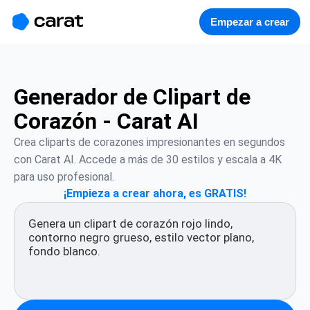
홈
미니에이전트
무료 이미지
모델
생성
소개
Empezar a crear
Generador de Clipart de
Corazón - Carat AI
Crea cliparts de corazones impresionantes en segundos 
con Carat AI. Accede a más de 30 estilos y escala a 4K 
para uso profesional.
¡Empieza a crear ahora, es GRATIS!