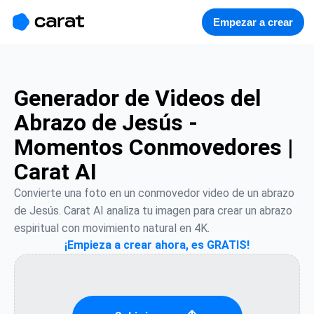
홈
미니에이전트
무료 이미지
모델
생성
소개
Empezar a crear
Generador de Videos del
Abrazo de Jesús -
Momentos Conmovedores |
Carat AI
Convierte una foto en un conmovedor video de un abrazo 
de Jesús. Carat AI analiza tu imagen para crear un abrazo 
espiritual con movimiento natural en 4K.
¡Empieza a crear ahora, es GRATIS!