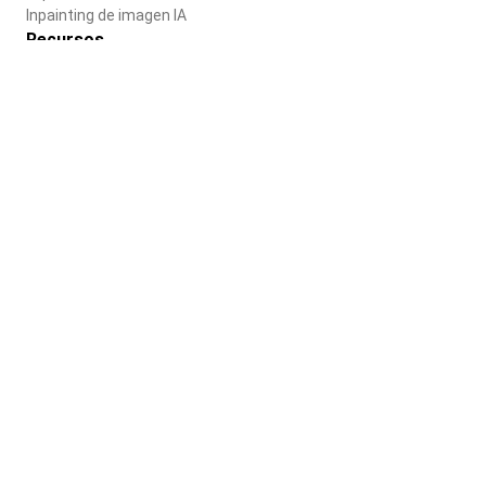
Inpainting de imagen IA
Recursos
Blog
Centro de ayuda
Empresa
Sobre nosotros
Carreras
Términos de uso
Política de privacidad
Español
© 2025 Paradot Inc. Todos los derechos reservados.