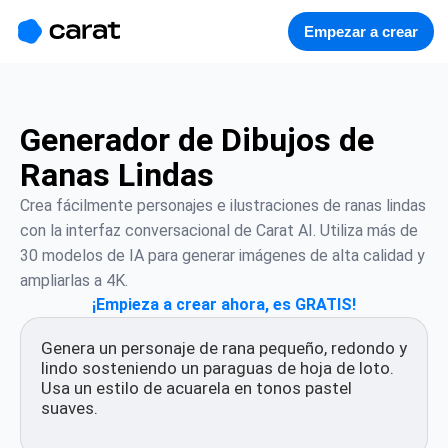
홈
미니에이전트
무료 이미지
모델
생성
소개
Empezar a crear
Generador de Dibujos de
Ranas Lindas
Crea fácilmente personajes e ilustraciones de ranas lindas 
con la interfaz conversacional de Carat AI. Utiliza más de 
30 modelos de IA para generar imágenes de alta calidad y 
ampliarlas a 4K.
¡Empieza a crear ahora, es GRATIS!