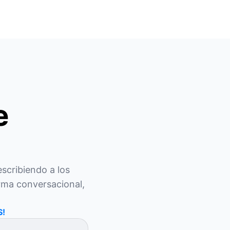
e
scribiendo a los 
rma conversacional, 
S!