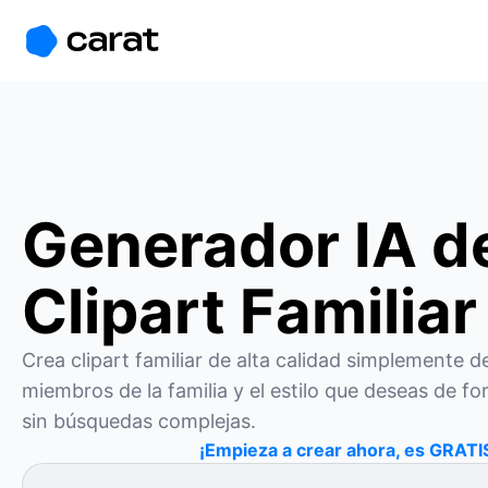
홈
미니에이전트
무료 이미지
모델
생성
소개
Generador IA d
Clipart Familiar
Crea clipart familiar de alta calidad simplemente de
miembros de la familia y el estilo que deseas de fo
sin búsquedas complejas.
¡Empieza a crear ahora, es GRATI