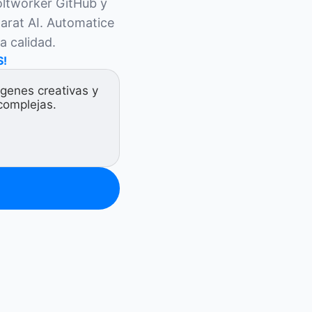
ltworker GitHub y 
arat AI. Automatice 
a calidad.
S!