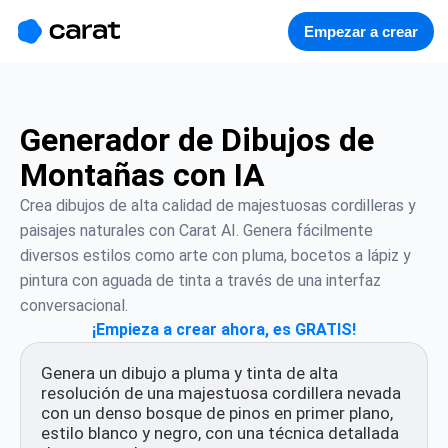
홈
미니에이전트
무료 이미지
모델
생성
소개
Empezar a crear
Generador de Dibujos de
Montañas con IA
Crea dibujos de alta calidad de majestuosas cordilleras y 
paisajes naturales con Carat AI. Genera fácilmente 
diversos estilos como arte con pluma, bocetos a lápiz y 
pintura con aguada de tinta a través de una interfaz 
conversacional.
¡Empieza a crear ahora, es GRATIS!