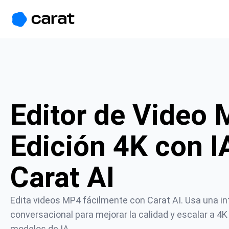
홈
미니에이전트
무료 이미지
모델
생성
소개
Editor de Video 
Edición 4K con IA
Carat AI
Edita videos MP4 fácilmente con Carat AI. Usa una int
conversacional para mejorar la calidad y escalar a 4K
modelos de IA.