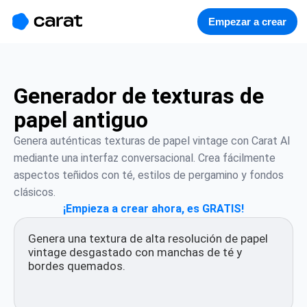
홈
미니에이전트
무료 이미지
모델
생성
소개
Empezar a crear
Generador de texturas de
papel antiguo
Genera auténticas texturas de papel vintage con Carat AI 
mediante una interfaz conversacional. Crea fácilmente 
aspectos teñidos con té, estilos de pergamino y fondos 
clásicos.
¡Empieza a crear ahora, es GRATIS!