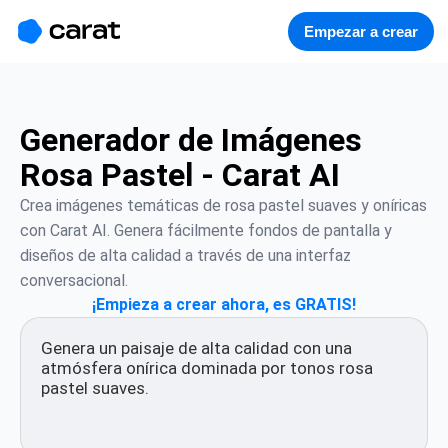
홈
미니에이전트
무료 이미지
모델
생성
소개
Empezar a crear
Generador de Imágenes
Rosa Pastel - Carat AI
Crea imágenes temáticas de rosa pastel suaves y oníricas 
con Carat AI. Genera fácilmente fondos de pantalla y 
diseños de alta calidad a través de una interfaz 
conversacional.
¡Empieza a crear ahora, es GRATIS!