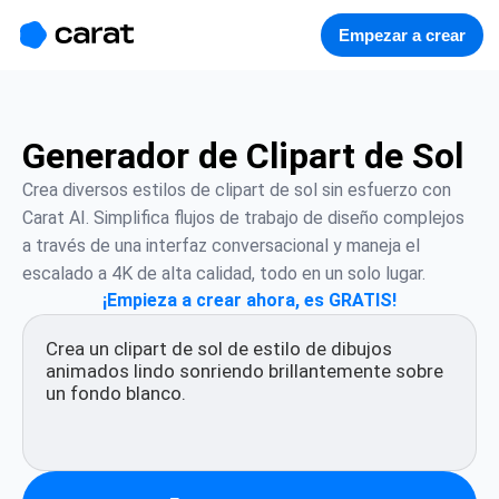
홈
미니에이전트
무료 이미지
모델
생성
소개
Empezar a crear
Generador de Clipart de Sol
Crea diversos estilos de clipart de sol sin esfuerzo con 
Carat AI. Simplifica flujos de trabajo de diseño complejos 
a través de una interfaz conversacional y maneja el 
escalado a 4K de alta calidad, todo en un solo lugar.
¡Empieza a crear ahora, es GRATIS!