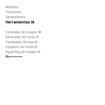
Modelos
Funciones
Generadores
Herramientas IA
Escalador de imagen 4K
Eliminador de fondo IA
Cambiador de ropa IA
Expansor de fondo IA
Inpainting de imagen IA
Recursos
Blog
Centro de ayuda
Empresa
Sobre nosotros
Carreras
Términos de uso
Política de privacidad