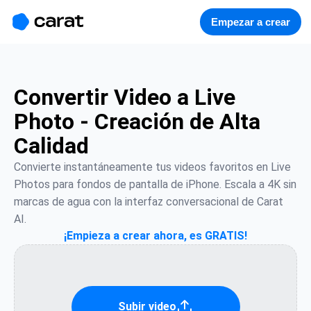
홈
미니에이전트
무료 이미지
모델
생성
소개
Empezar a crear
Convertir Video a Live
Photo - Creación de Alta
Calidad
Convierte instantáneamente tus videos favoritos en Live 
Photos para fondos de pantalla de iPhone. Escala a 4K sin 
marcas de agua con la interfaz conversacional de Carat 
AI.
¡Empieza a crear ahora, es GRATIS!
Subir video