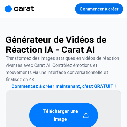
홈
미니에이전트
무료 이미지
모델
생성
소개
Commencer à créer
Générateur de Vidéos de
Réaction IA - Carat AI
Transformez des images statiques en vidéos de réaction 
vivantes avec Carat AI. Contrôlez émotions et 
mouvements via une interface conversationnelle et 
finalisez en 4K.
Commencez à créer maintenant, c'est GRATUIT !
Télécharger une
image