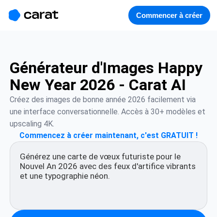
홈
미니에이전트
무료 이미지
모델
생성
소개
Commencer à créer
Générateur d'Images Happy
New Year 2026 - Carat AI
Créez des images de bonne année 2026 facilement via 
une interface conversationnelle. Accès à 30+ modèles et 
upscaling 4K.
Commencez à créer maintenant, c'est GRATUIT !