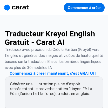
홈
미니에이전트
무료 이미지
모델
생성
소개
Commencer à créer
Traducteur Kreyol English
Gratuit - Carat AI
Traduisez avec précision du Créole Haïtien (Kreyòl) vers 
l'anglais et générez des images et vidéos de haute qualité 
basées sur la traduction. Brisez les barrières linguistiques 
avec plus de 30 modèles IA.
Commencez à créer maintenant, c'est GRATUIT !