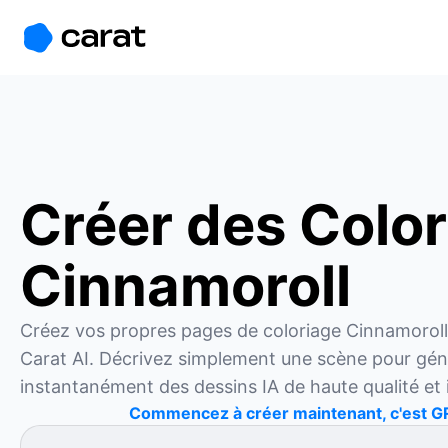
홈
미니에이전트
무료 이미지
모델
생성
소개
Créer des Colo
Cinnamoroll
Créez vos propres pages de coloriage Cinnamoroll
Carat AI. Décrivez simplement une scène pour géné
instantanément des dessins IA de haute qualité et
Commencez à créer maintenant, c'est G