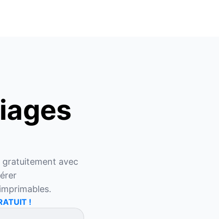
riages
 gratuitement avec 
rer 
 imprimables.
RATUIT !