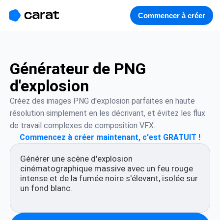
홈
미니에이전트
무료 이미지
모델
생성
소개
Commencer à créer
Générateur de PNG
d'explosion
Créez des images PNG d'explosion parfaites en haute 
résolution simplement en les décrivant, et évitez les flux 
de travail complexes de composition VFX.
Commencez à créer maintenant, c'est GRATUIT !