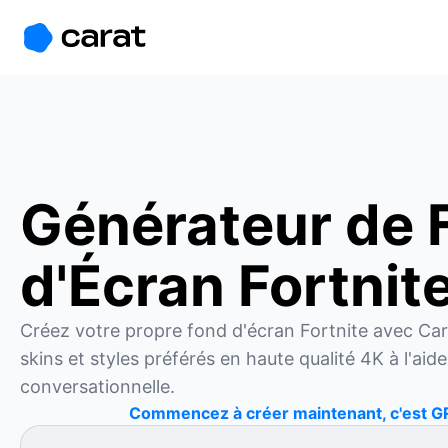
홈
미니에이전트
무료 이미지
모델
생성
소개
Générateur de 
d'Écran Fortnit
Créez votre propre fond d'écran Fortnite avec Car
skins et styles préférés en haute qualité 4K à l'aide
conversationnelle.
Commencez à créer maintenant, c'est G