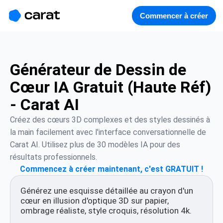
홈
미니에이전트
무료 이미지
모델
생성
소개
Commencer à créer
Générateur de Dessin de
Cœur IA Gratuit (Haute Réf)
- Carat AI
Créez des cœurs 3D complexes et des styles dessinés à 
la main facilement avec l'interface conversationnelle de 
Carat AI. Utilisez plus de 30 modèles IA pour des 
résultats professionnels.
Commencez à créer maintenant, c'est GRATUIT !