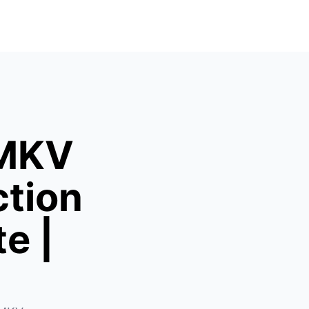
 MKV
ction
e |