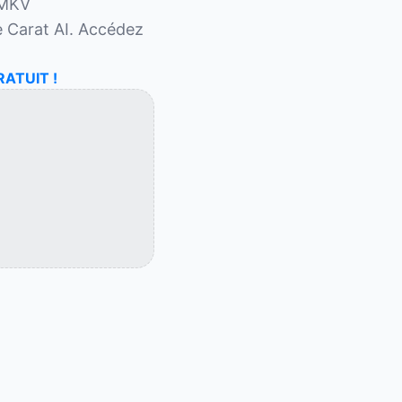
MKV 
 Carat AI. Accédez 
RATUIT !