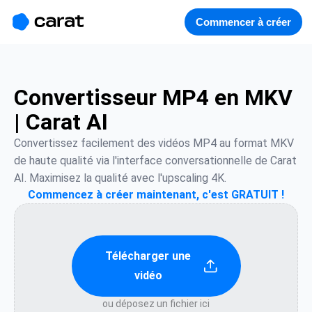
홈
미니에이전트
무료 이미지
모델
생성
소개
Commencer à créer
Convertisseur MP4 en MKV
| Carat AI
Convertissez facilement des vidéos MP4 au format MKV 
de haute qualité via l'interface conversationnelle de Carat 
AI. Maximisez la qualité avec l'upscaling 4K.
Commencez à créer maintenant, c'est GRATUIT !
Télécharger une
vidéo
ou déposez un fichier ici