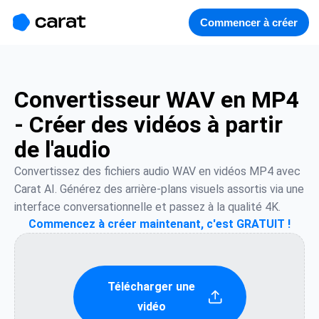
홈
미니에이전트
무료 이미지
모델
생성
소개
Commencer à créer
Convertisseur WAV en MP4
- Créer des vidéos à partir
de l'audio
Convertissez des fichiers audio WAV en vidéos MP4 avec 
Carat AI. Générez des arrière-plans visuels assortis via une 
interface conversationnelle et passez à la qualité 4K.
Commencez à créer maintenant, c'est GRATUIT !
Télécharger une
vidéo