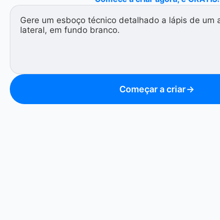
Começar a criar
→