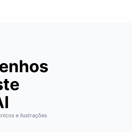
senhos
ste
AI
icos e ilustrações 