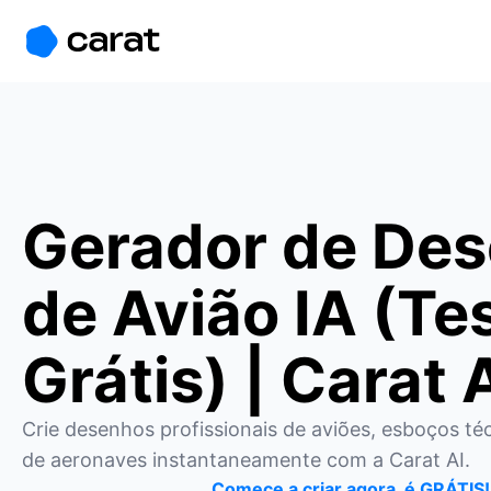
홈
미니에이전트
무료 이미지
모델
생성
소개
Gerador de De
de Avião IA (Te
Grátis) | Carat 
Crie desenhos profissionais de aviões, esboços técn
de aeronaves instantaneamente com a Carat AI.
Comece a criar agora, é GRÁTIS!