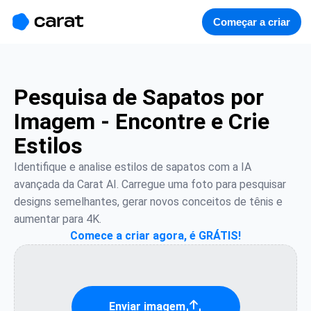
홈
미니에이전트
무료 이미지
모델
생성
소개
Começar a criar
Pesquisa de Sapatos por
Imagem - Encontre e Crie
Estilos
Identifique e analise estilos de sapatos com a IA 
avançada da Carat AI. Carregue uma foto para pesquisar 
designs semelhantes, gerar novos conceitos de tênis e 
aumentar para 4K.
Comece a criar agora, é GRÁTIS!
Enviar imagem