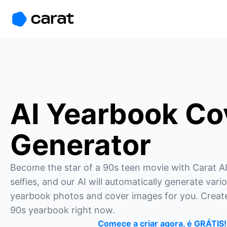
홈
미니에이전트
무료 이미지
모델
생성
소개
AI Yearbook Co
Generator
Become the star of a 90s teen movie with Carat AI!
selfies, and our AI will automatically generate vario
yearbook photos and cover images for you. Create
90s yearbook right now.
Comece a criar agora, é GRÁTIS!