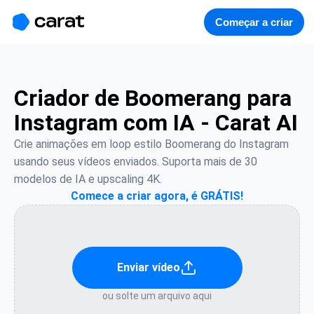
홈
미니에이전트
무료 이미지
모델
생성
소개
Começar a criar
Criador de Boomerang para
Instagram com IA - Carat AI
Crie animações em loop estilo Boomerang do Instagram 
usando seus vídeos enviados. Suporta mais de 30 
modelos de IA e upscaling 4K.
Comece a criar agora, é GRÁTIS!
Enviar vídeo
ou solte um arquivo aqui