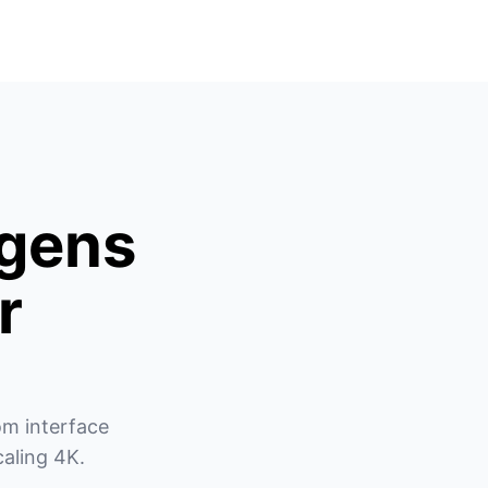
agens
r
m interface 
aling 4K.