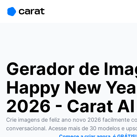
홈
미니에이전트
무료 이미지
모델
생성
소개
Gerador de Im
Happy New Yea
2026 - Carat AI
Crie imagens de feliz ano novo 2026 facilmente co
conversacional. Acesse mais de 30 modelos e upsc
Comece a criar agora, é GRÁTIS!