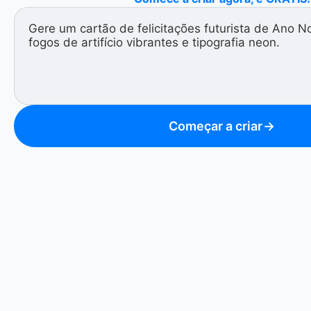
Começar a criar
→