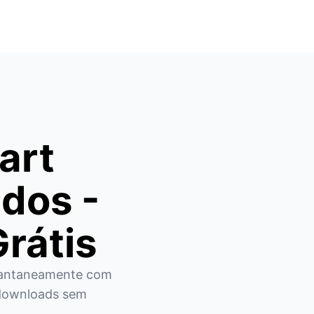
art
dos -
rátis
tantaneamente com 
 downloads sem 