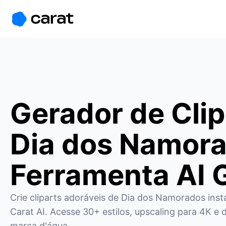
홈
미니에이전트
무료 이미지
모델
생성
소개
Gerador de Clip
Dia dos Namora
Ferramenta AI G
Crie cliparts adoráveis de Dia dos Namorados ins
Carat AI. Acesse 30+ estilos, upscaling para 4K e
marca d'água.