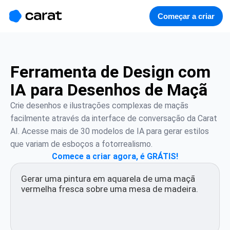
홈
미니에이전트
무료 이미지
모델
생성
소개
Começar a criar
Ferramenta de Design com
IA para Desenhos de Maçã
Crie desenhos e ilustrações complexas de maçãs 
facilmente através da interface de conversação da Carat 
AI. Acesse mais de 30 modelos de IA para gerar estilos 
que variam de esboços a fotorrealismo.
Comece a criar agora, é GRÁTIS!