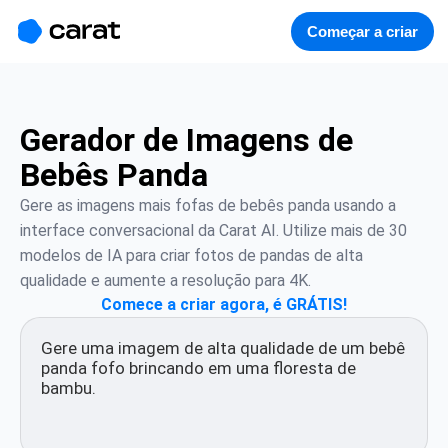
홈
미니에이전트
무료 이미지
모델
생성
소개
Começar a criar
Gerador de Imagens de
Bebês Panda
Gere as imagens mais fofas de bebês panda usando a 
interface conversacional da Carat AI. Utilize mais de 30 
modelos de IA para criar fotos de pandas de alta 
qualidade e aumente a resolução para 4K.
Comece a criar agora, é GRÁTIS!