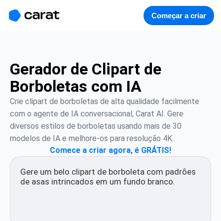
홈
미니에이전트
무료 이미지
모델
생성
소개
Começar a criar
Gerador de Clipart de
Borboletas com IA
Crie clipart de borboletas de alta qualidade facilmente 
com o agente de IA conversacional, Carat AI. Gere 
diversos estilos de borboletas usando mais de 30 
modelos de IA e melhore-os para resolução 4K.
Comece a criar agora, é GRÁTIS!