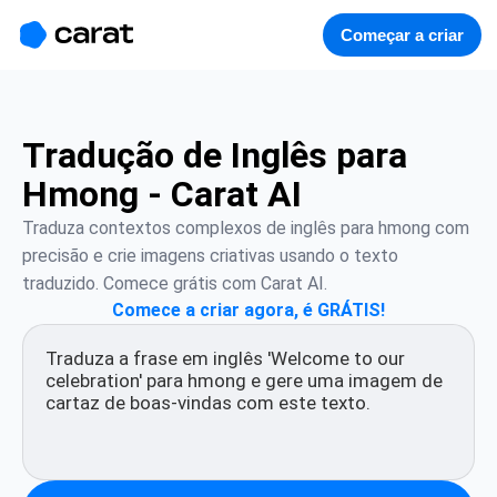
홈
미니에이전트
무료 이미지
모델
생성
소개
Começar a criar
Tradução de Inglês para
Hmong - Carat AI
Traduza contextos complexos de inglês para hmong com 
precisão e crie imagens criativas usando o texto 
traduzido. Comece grátis com Carat AI.
Comece a criar agora, é GRÁTIS!