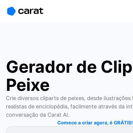
홈
미니에이전트
무료 이미지
모델
생성
소개
Gerador de Clip
Peixe
Crie diversos cliparts de peixes, desde ilustrações f
realistas de enciclopédia, facilmente através da int
conversação da Carat AI.
Comece a criar agora, é GRÁTIS!