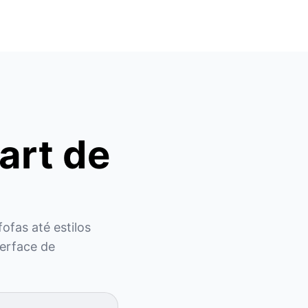
art de
ofas até estilos 
erface de 